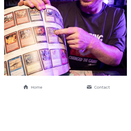
Home
Contact
©2026 - Website door Leslie, Originele foto's door 
By 
Lanting
.
Deze website bevat geen hulp van AI.