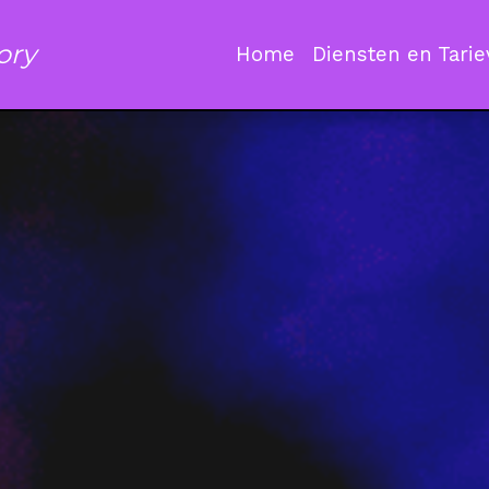
ory
Home
Diensten en Tari