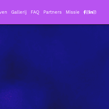
even
Gallerij
FAQ
Partners
Missie