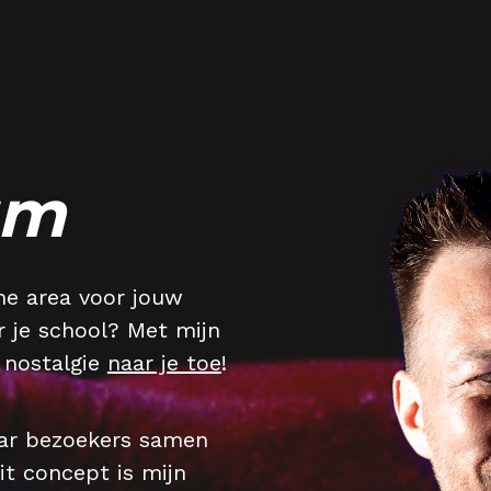
um
me area voor jouw 
je school? Met mijn 
 nostalgie 
naar je toe
!
 is een pop-up game area waar bezoekers samen 
it concept is 
mijn 