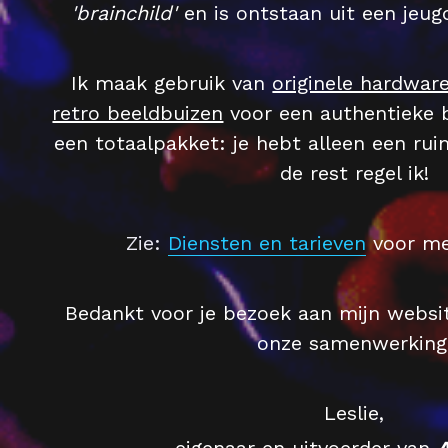
'brainchild'
 en is ontstaan uit een jeug
Ik maak gebruik van 
originele hardwar
retro beeldbuizen
 voor een authentieke b
een totaalpakket: je hebt alleen een rui
de rest regel ik!
Zie: 
Diensten en tarieven
voor me
Bedankt voor je bezoek aan mijn website 
onze samenwerking
Leslie,
eigenaar en uitvoerder van 