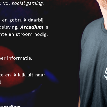
d vol 
social gaming
. 
e
 en gebruik daarbij 
eleving. 
Arcadium
 is 
mte en stroom nodig, 
er informatie.
en ik kijk uit naar 
!
Arcadium